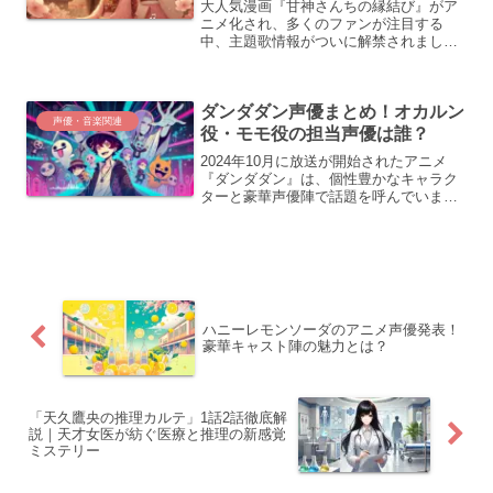
大人気漫画『甘神さんちの縁結び』がア
ニメ化され、多くのファンが注目する
中、主題歌情報がついに解禁されまし
た。 オープニングを担当するのは国民的
人気を誇るアイドルグループ「ももいろ
クローバーZ」。彼女たちが手がける楽
ダンダダン声優まとめ！オカルン
曲「やわく恋して～ずっと僕...
声優・音楽関連
役・モモ役の担当声優は誰？
2024年10月に放送が開始されたアニメ
『ダンダダン』は、個性豊かなキャラク
ターと豪華声優陣で話題を呼んでいま
す。特に、オカルン役を担当する花江夏
樹さんや、モモ役を演じる若山詩音さん
について知りたいファンも多いでしょ
う。この記事では、メイン...
ハニーレモンソーダのアニメ声優発表！
豪華キャスト陣の魅力とは？
「天久鷹央の推理カルテ」1話2話徹底解
説｜天才女医が紡ぐ医療と推理の新感覚
ミステリー