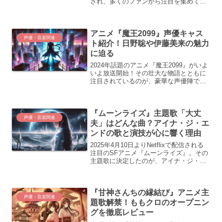
され、多くのファンから注目を集めてい
ます。累計発行部数1200万部を誇るこの
人気少女漫画のアニメ化には、市ノ瀬加
那さんや矢野奨吾さんといった豪華な声
アニメ『魔王2099』声優キャス
優陣が参加してい...
声優・音楽関連
ト紹介！日野聡や伊藤美来の魅力
に迫る
2024年話題のアニメ『魔王2099』がいよ
いよ放送開始！その壮大な物語とともに
注目されているのが、豪華な声優陣で
す。特に、主人公を演じる日野聡さん
や、ヒロインを務める伊藤美来さんのキ
ャスティングには大きな期待が寄せられ
『ムーンライズ』主題歌「大丈
ています。この記事で...
声優・音楽関連
夫」はどんな曲？アイナ・ジ・エ
ンドの歌と演技が心に響く理由
2025年4月10日よりNetflixで配信される
注目のSFアニメ『ムーンライズ』。その
主題歌に決定したのが、アイナ・ジ・エ
ンドの新曲「大丈夫」です。この楽曲
は、ピアノとハープの旋律にアイナの透
き通る歌声が重なり、壮大な物語に深い
『甘神さんちの縁結び』アニメ主
感動を添え...
声優・音楽関連
題歌解禁！ももクロのオープニン
グを徹底レビュー