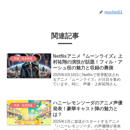
mochio51
関連記事
Netflixアニメ『ムーンライズ』上
声優・音楽関連
村祐翔の演技が話題！フィル・ア
ーシュ役の魅力と収録の裏側
2025年4月10日にNetflixで世界配信され
るアニメ『ムーンライズ』が注目を集め
ています。特に、声優・上村祐翔さんが
演じる重要キャラクター「フィル・アー
シュ」の演技が話題に。過去に『文豪ス
トレイドッグス』『僕のヒーローアカデ
ハニーレモンソーダのアニメ声優
ミア』など...
声優・音楽関連
発表！豪華キャスト陣の魅力と
は？
2025年1月に放送がスタートするアニメ
『ハニーレモンソーダ』の声優陣が発表