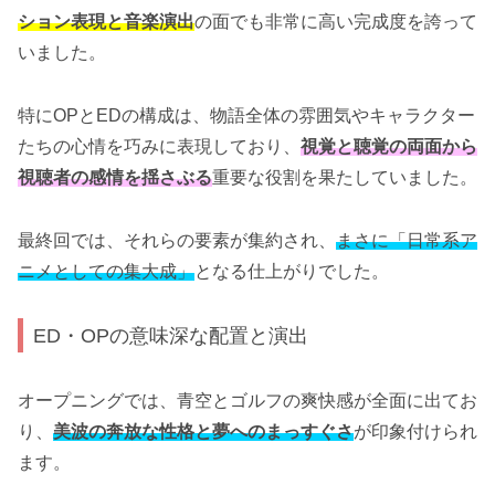
ション表現と音楽演出
の面でも非常に高い完成度を誇って
いました。
特にOPとEDの構成は、物語全体の雰囲気やキャラクター
たちの心情を巧みに表現しており、
視覚と聴覚の両面から
視聴者の感情を揺さぶる
重要な役割を果たしていました。
最終回では、それらの要素が集約され、
まさに「日常系ア
ニメとしての集大成」
となる仕上がりでした。
ED・OPの意味深な配置と演出
オープニングでは、青空とゴルフの爽快感が全面に出てお
り、
美波の奔放な性格と夢へのまっすぐさ
が印象付けられ
ます。