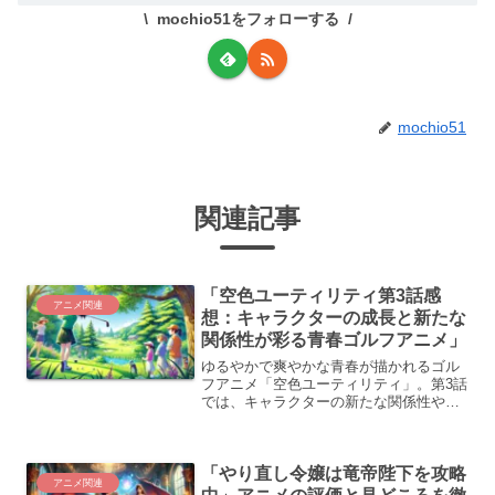
mochio51をフォローする
mochio51
関連記事
「空色ユーティリティ第3話感
アニメ関連
想：キャラクターの成長と新たな
関係性が彩る青春ゴルフアニメ」
ゆるやかで爽やかな青春が描かれるゴル
フアニメ「空色ユーティリティ」。第3話
では、キャラクターの新たな関係性や成
長が繊細に描かれました。 高校生と大学
生の年齢差がもたらす視点の違いや、ゴ
ルフを通じて形成される絆が、特別な物
「やり直し令嬢は竜帝陛下を攻略
語の深みを与えていま...
アニメ関連