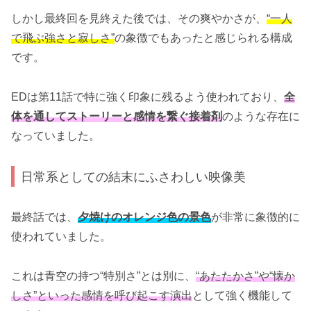
しかし最終回を見終えた後では、その爽やかさが、
“一人
で飛ぶ強さと寂しさ”
の象徴でもあったと感じられる構成
です。
EDは第11話で特に強く印象に残るよう使われており、
全
体を通してストーリーと感情を繋ぐ接着剤
のような存在に
なっていました。
日常系としての結末にふさわしい映像美
最終話では、
夕焼けのオレンジ色の景色
が非常に象徴的に
使われていました。
これは青空の持つ“特別さ”とは別に、
“あたたかさ”や“懐か
しさ”といった感情を呼び起こす演出
として強く機能して