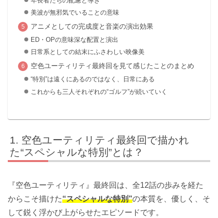
年長者たちの配慮と導き
美波が無邪気でいることの意味
アニメとしての完成度と音楽の演出効果
ED・OPの意味深な配置と演出
日常系としての結末にふさわしい映像美
空色ユーティリティ最終回を見て感じたことのまとめ
“特別”は遠くにあるのではなく、日常にある
これからも三人それぞれの“ゴルフ”が続いていく
空色ユーティリティ最終回で描かれ
た“スペシャルな特別”とは？
『空色ユーティリティ』最終回は、全12話の歩みを経た
からこそ描けた
“スペシャルな特別”
の本質を、優しく、そ
して鋭く浮かび上がらせたエピソードです。