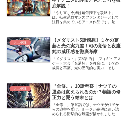
中」アニメの評価と見どころを徹
底解説！
「やり直し令嬢は竜帝陛下を攻略中」
は、転生系ロマンスファンタジーとして
注目を集めているアニメ作品です。魅力
的なキャラクターや練り込まれたストー
リーが話題となり、視聴者の間で高い評
価を得ています。本記事では、アニメの
【メダリスト5話感想】ミケの葛
評価を中心に、視聴者の声や...
アニメ関連
藤と光の実力差！司の覚悟と夜鷹
純の威圧感を徹底考察
「メダリスト」第5話では、フィギュアス
ケート大会「名港杯」を舞台に、ミケの
成長と葛藤、光の圧倒的な実力、そして
司の熱い決意が描かれました。 ミケは
「大人を信用できない」という心の壁を
抱えながらも、コーチ・那智鞠緒との出
『全修。』10話考察｜ナツ子の
会いで少しずつ変化し始...
アニメ関連
運命は変えられるのか？物語の修
正力と闘う結末とは
『全修。』第10話では、ナツ子が住民か
らの迫害を受け、ルークが絶望に追い詰
められる衝撃的な展開が描かれました。
物語は「滅びゆく物語」の筋書き通りに
進んでいるかのように見え、修正力が強
く働いていることが示唆されています。