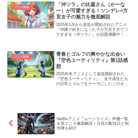
「沖ツラ」の比嘉さん（かーな
ナツ子はこの運命に...
アニメ関連
ー）が可愛すぎる！ツンデレ×方
言女子の魅力を徹底解説
2025年1月から放送が開始されたアニメ
『沖縄で好きになった子が方言すぎてツ
ラすぎる（沖ツラ）』が話題沸騰中！ 特
にヒロインの一人、比嘉夏菜（通称：か
ーなー）の可愛さに注目が集まっていま
す。金色に近い茶髪と健康的な褐色肌、
青春とゴルフの爽やかな出会い
そしてツンデレ気質...
アニメ関連
『空色ユーティリティ』第1話感
想
2025年冬アニメとして放送開始された
『空色ユーティリティ』。女子高生たち
の日常とゴルフをテーマにしたこのオリ
ジナルアニメは、1話目から視聴者に新鮮
な印象を与えました。 ゴルフ初心者の主
人公が新たな挑戦に向き合う姿や、丁寧
なキャラクター描写...
Netflixアニメ『ムーンライズ』声優一覧
＆見どころ徹底解説！注目の配信日と制
作陣も紹介