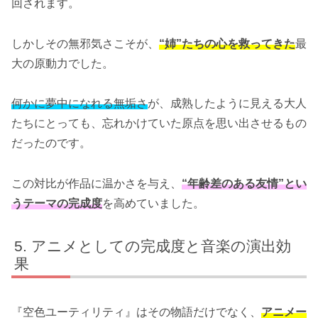
回されます。
しかしその無邪気さこそが、
“姉”たちの心を救ってきた
最
大の原動力でした。
何かに夢中になれる無垢さ
が、成熟したように見える大人
たちにとっても、忘れかけていた原点を思い出させるもの
だったのです。
この対比が作品に温かさを与え、
“年齢差のある友情”とい
うテーマの完成度
を高めていました。
アニメとしての完成度と音楽の演出効
果
『空色ユーティリティ』はその物語だけでなく、
アニメー