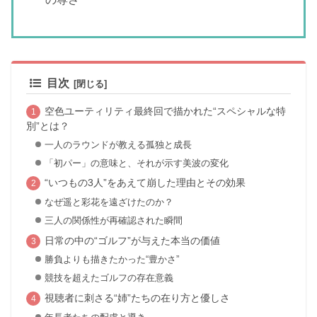
目次
空色ユーティリティ最終回で描かれた“スペシャルな特
別”とは？
一人のラウンドが教える孤独と成長
「初パー」の意味と、それが示す美波の変化
“いつもの3人”をあえて崩した理由とその効果
なぜ遥と彩花を遠ざけたのか？
三人の関係性が再確認された瞬間
日常の中の“ゴルフ”が与えた本当の価値
勝負よりも描きたかった“豊かさ”
競技を超えたゴルフの存在意義
視聴者に刺さる“姉”たちの在り方と優しさ